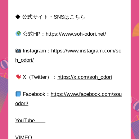
◆ 公式サイト・SNSはこちら
公式HP：
https://www.soh-odori.net/
Instagram：
https://www.instagram.com/so
h_odori/
X（Twitter）：
https://x.com/soh_odori
Facebook：
https://www.facebook.com/sou
odori/
YouTube
VIMEO