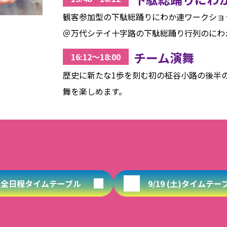
観客参加型の下駄総踊りにわか連ワークショッ
＠万代シテイ十字路の下駄総踊り行列のにわ
チーム演舞
16:12〜18:00
歴史に新たな1歩を刻む初の柾谷小路の後半
舞を楽しめます。
全日程タイムテーブル
9/19 (土)タイムテー