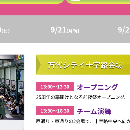
0
9/21
9/2
(日)
(月祝)
万代シテイ十字路会場
オープニング
13:00〜13:30
25周年の幕開けとなる前夜祭オープニング。
チーム演舞
13:30〜18:30
西通り・東通りの2会場で、十字路中央へ向か