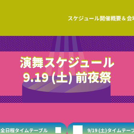
スケジュール
開催概要＆会
演舞スケジュール
9.19 (土) 前夜祭
全日程タイムテーブル
9/19 (土)タイムテー