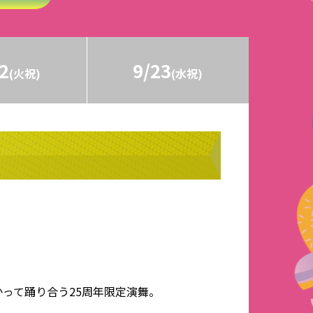
2
9/23
(火祝)
(水祝)
って踊り合う25周年限定演舞。