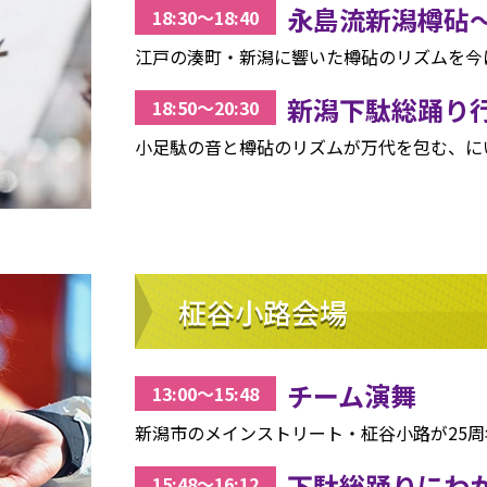
永島流新潟樽砧
18:30〜18:40
江戸の湊町・新潟に響いた樽砧のリズムを今
新潟下駄総踊り
18:50〜20:30
小足駄の音と樽砧のリズムが万代を包む、に
柾谷小路会場
チーム演舞
13:00〜15:48
新潟市のメインストリート・柾谷小路が25
下駄総踊りにわ
15:48〜16:12